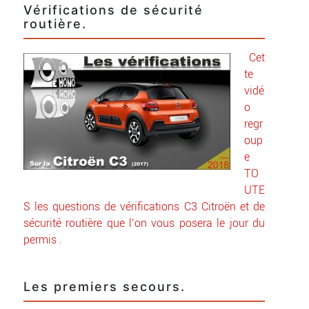
Vérifications de sécurité
routière.
Cet
te
vidé
o
regr
oup
e
TO
UTE
S les questions de
vérifications C3 Citroën et de
sécurité routière
que l’on vous posera le jour du
permis .
Les premiers secours.