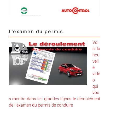
L’examen du permis.
Voi
ci la
nou
vell
e
vidé
o
qui
vou
s montre dans les grandes lignes le déroulement
de l’examen du permis de conduire