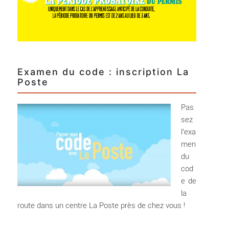
Examen du code : inscription La
Poste
Pas
sez
l’exa
men
du
cod
e de
la
route dans un centre La Poste près de chez vous !